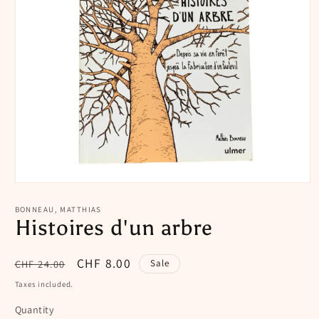
Open
media
1
BONNEAU, MATTHIAS
in
Histoires d'un arbre
modal
Regular
Sale
CHF 8.00
CHF 24.00
Sale
price
price
Taxes included.
Quantity