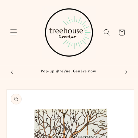
Skip to
content
Cart
Pop-up @reVue, Genève now
Skip to
product
information