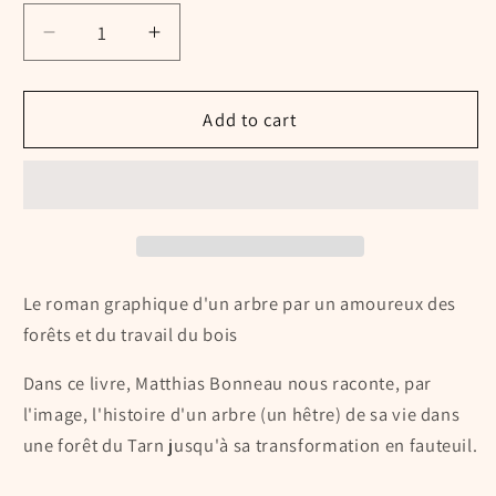
Decrease
Increase
quantity
quantity
for
for
Histoires
Histoires
Add to cart
d&#39;un
d&#39;un
arbre
arbre
Le roman graphique d'un arbre par un amoureux des
forêts et du travail du bois
Dans ce livre, Matthias Bonneau nous raconte, par
l'image, l'histoire d'un arbre (un hêtre) de sa vie dans
une forêt du Tarn jusqu'à sa transformation en fauteuil.